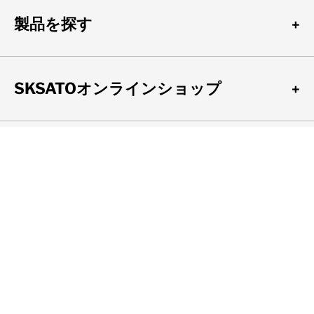
製品を探す
SKSATOオンラインショップ
SK 公式 SNS
〒101-0045
東京都千代田区神田鍛冶町3-4
TEL: 03-3254-8111
FAX: 03-3254-8119
Copyright skSATO (SATO KEIRYOKI MFG. CO., LTD.)ALL Rights Reserved.