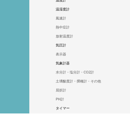
温度計
標準棒状温度計
温湿度計
棒状温度計
デジタル温湿度計
風速計
温度ロガー
温湿度ロガー
熱中症計
バイメタル式温度計
変換器
放射温度計
隔測式温度計
乾湿計
自記記録計（温度）
気圧計
自記記録計（温湿度）
デジタル温度計
アナログ温湿度計
自記記録計（気圧）
表示器
アナログ温度計
デジタル気圧計
気象計器
アナログ気圧計
雨量計
水分計・塩分計・CO2計
土壌酸度計・撰種計・その他
屈折計
PH計
タイマー
タイマー
オプションセンサ
砂時計
SK-L751用
記録紙・ペン