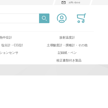
お問い合わせ
検索
Close search
熱中症計
放射温度計
・塩分計・CO2計
土壌酸度計・撰種計・その他
ションセンサ
記録紙・ペン
校正書類付き製品