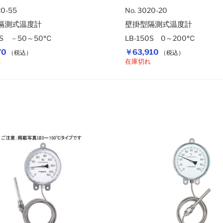
20-55
No. 3020-20
隔測式温度計
壁掛型隔測式温度計
50S －50～50℃
LB-150S 0～200℃
70
￥63,910
（税込）
（税込）
れ
在庫切れ