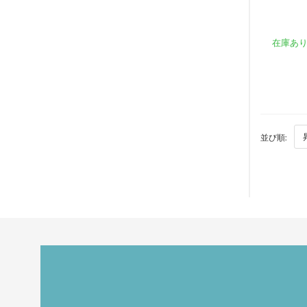
在庫あ
並び順: