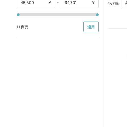
￥
~
￥
並び順:
開始
11 商品
適用