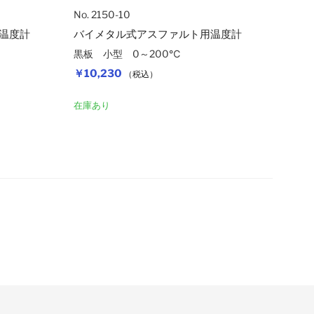
No. 2150-10
温度計
バイメタル式アスファルト用温度計
黒板 小型 0～200℃
￥10,230
（税込）
カートに入れる
カートに入れ
在庫あり