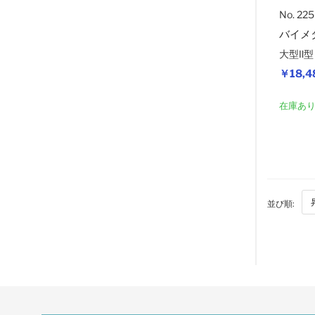
No. 22
バイメ
大型Ⅱ型
￥18,4
在庫あ
並び順: