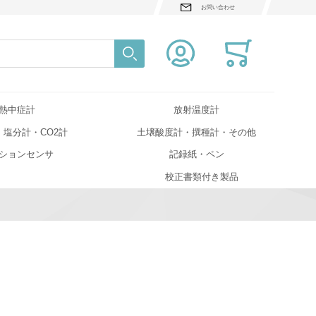
お問い合わせ
検索
Close search
熱中症計
放射温度計
・塩分計・CO2計
土壌酸度計・撰種計・その他
ションセンサ
記録紙・ペン
校正書類付き製品