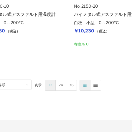
50-10
No. 2150-20
タル式アスファルト用温度計
バイメタル式アスファルト用
 0～200℃
白板 小型 0～200℃
80
￥10,230
（税込）
（税込）
カートに入れる
り
在庫あり
12
24
36
表示:
表
リスト