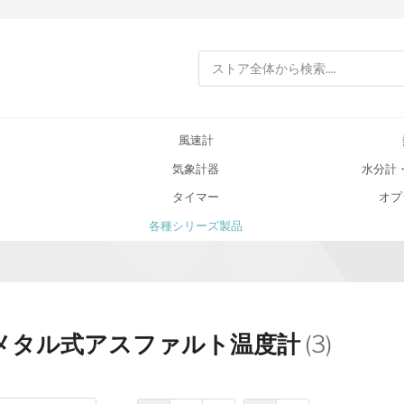
検索
風速計
気象計器
水分計
タイマー
オプ
各種シリーズ製品
メタル式アスファルト温度計
(3)