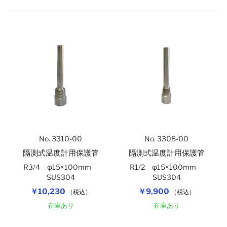
自記記録計（温度）
アナログ温湿度計
隔測式温度計（在庫規格品）
自記記録計（温湿度）
バイメタル式温度計（在庫規格品）
アスマン式通風乾湿計
棒状標準温度計
No. 3310-00
No. 3308-00
棒状温度計
隔測式温度計用保護管
隔測式温度計用保護管
R3/4 φ15×100mm
R1/2 φ15×100mm
SUS304
SUS304
￥10,230
￥9,900
（税込）
（税込）
在庫あり
在庫あり