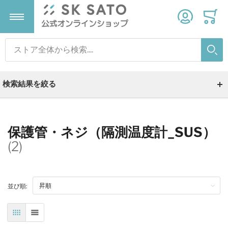
検索
温度計
温湿度計
気象計器
タイマー
検索
検索結果を絞る
すべての商品
すべての商品
すべての商品
すべての商品
デジタル温度計
デジタル温湿度計
雨量計
タイマー
保護管・ネジ（隔測温度計_SUS）
(2)
温度ロガー
温湿度ロガー
ストップウォッチ
並び順:
アナログ温度計
変換器
砂時計
表
リスト