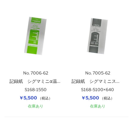
自記記録計（温度）
アナログ温湿度計
隔測式温度計（在庫規格品）
自記記録計（温湿度）
バイメタル式温度計（在庫規格品）
アスマン式通風乾湿計
棒状標準温度計
No. 7006-62
No. 7005-62
記録紙 シグマミニα温湿度記録計用７日
記録紙 シグマミニスター温湿度記録計用７日
棒状温度計
S168-1550
S168-5100×640
￥5,500
￥5,500
（税込）
（税込）
在庫あり
在庫あり