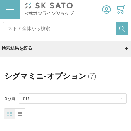
検索
温度計
温湿度計
気象計器
タイマー
検索
検索結果を絞る
すべての商品
すべての商品
すべての商品
すべての商品
デジタル温度計
デジタル温湿度計
雨量計
タイマー
シグマミニ-オプション
(7)
温度ロガー
温湿度ロガー
ストップウォッチ
並び順:
アナログ温度計
変換器
砂時計
表
リスト