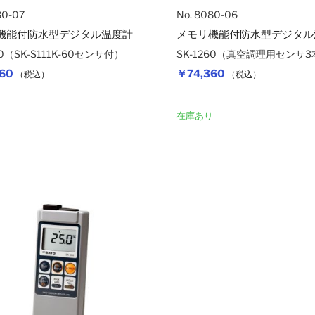
80-07
No. 8080-06
機能付防水型デジタル温度計
メモリ機能付防水型デジタル
60（SK-S111K-60センサ付）
SK-1260（真空調理用センサ
60
￥74,360
（税込）
（税込）
カートに入れる
り
在庫あり