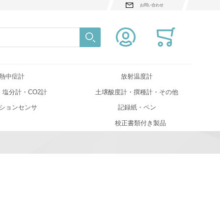
お問い合わせ
検索
Close search
熱中症計
放射温度計
・塩分計・CO2計
土壌酸度計・撰種計・その他
ションセンサ
記録紙・ペン
校正書類付き製品