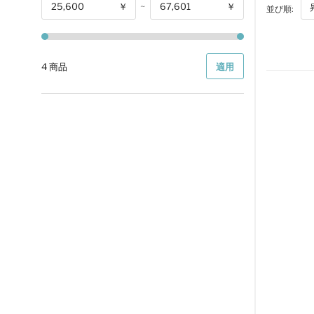
￥
~
￥
並び順:
開始
4 商品
適用