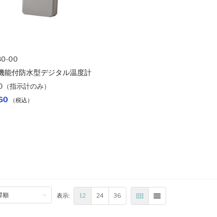
80-00
機能付防水型デジタル温度計
260（指示計のみ）
60
（税込）
カートに入れる
り
12
24
36
表示:
表
リスト