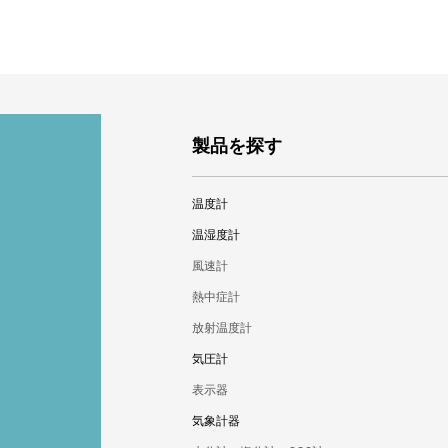
製品を探す
温度計
標準棒状温度計
温湿度計
棒状温度計
デジタル温湿度計
風速計
温度ロガー
温湿度ロガー
熱中症計
バイメタル式温度計
変換器
放射温度計
隔測式温度計
乾湿計
自記記録計（温度）
気圧計
自記記録計（温湿度）
デジタル温度計
アナログ温湿度計
自記記録計（気圧）
表示器
アナログ温度計
デジタル気圧計
気象計器
アナログ気圧計