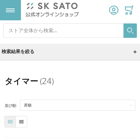
検索
検索
検索結果を絞る
タイマー
(24)
並び順:
表
リスト