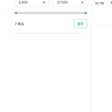
￥
~
￥
並び順:
開始
7 商品
適用