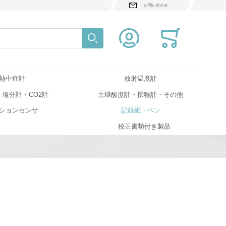
お問い合わせ
検索
Close search
熱中症計
放射温度計
・塩分計・CO2計
土壌酸度計・撰種計・その他
ションセンサ
記録紙・ペン
校正書類付き製品