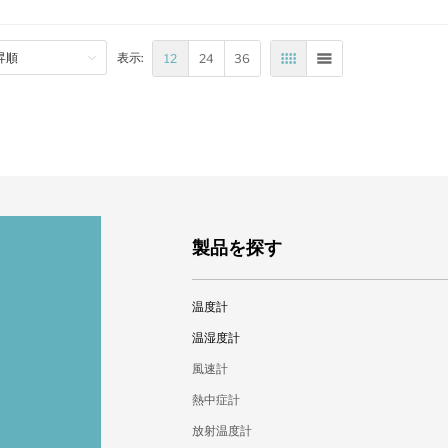
12
24
36
表示:
表
リスト
製品を探す
温度計
標準棒状温度計
温湿度計
棒状温度計
デジタル温湿度計
風速計
温度ロガー
温湿度ロガー
熱中症計
バイメタル式温度計
変換器
放射温度計
隔測式温度計
乾湿計