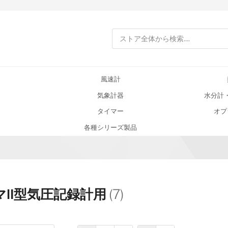
検索
風速計
気象計器
水分計
タイマー
オプ
各種シリーズ製品
マⅡ型気圧記録計用
(7)