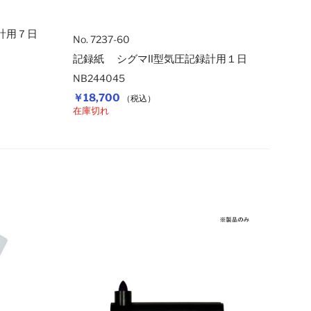
計用７日
No. 7237-60
記録紙 シグマⅡ型気圧記録計用１日
NB244045
￥18,700
（税込）
在庫切れ
カートに入れる