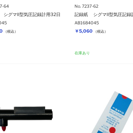
37-64
No. 7237-62
 シグマⅡ型気圧記録計用32日
記録紙 シグマⅡ型気圧記録
045
AB1684045
0
￥5,060
（税込）
（税込）
カートに入れる
り
在庫あり