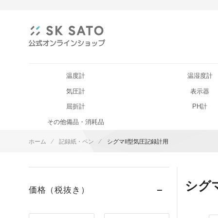
温度計
温湿度計
気圧計
表示器
屈折計
PH計
その他備品・消耗品
ホーム
記録紙・ペン
シグマⅡ型気圧記録計用
シグ
価格（税抜き）