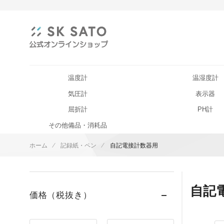
温度計
温湿度計
気圧計
表示器
屈折計
PH計
その他備品・消耗品
ホーム
記録紙・ペン
自記電接計数器用
自記
価格（税抜き）