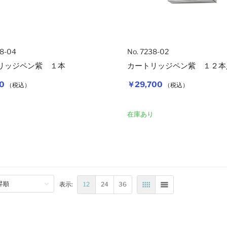
38-04
No. 7238-02
リッジペン紫 １本
カートリッジペン紫 １２本
0
￥29,700
（税込）
（税込）
カートに入れる
り
在庫あり
12
24
36
表示:
表
リスト