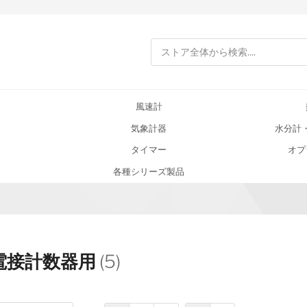
検索
風速計
気象計器
水分計
タイマー
オプ
各種シリーズ製品
電接計数器用
(5)