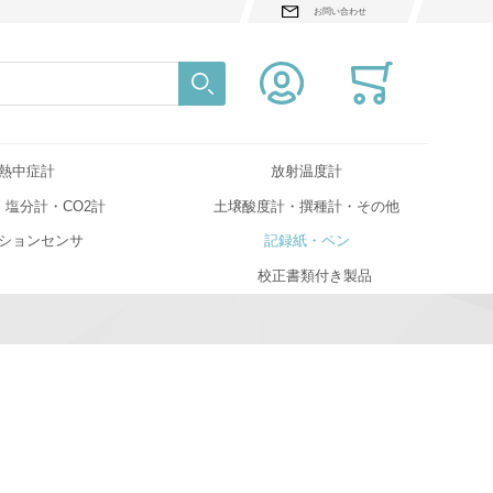
お問い合わせ
検索
Close search
熱中症計
放射温度計
・塩分計・CO2計
土壌酸度計・撰種計・その他
ションセンサ
記録紙・ペン
校正書類付き製品