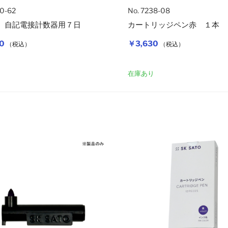
20-62
No. 7238-08
 自記電接計数器用７日
カートリッジペン赤 １本
0
￥3,630
（税込）
（税込）
カートに入れる
り
在庫あり