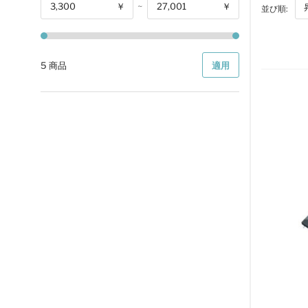
￥
~
￥
並び順:
開始
5 商品
適用