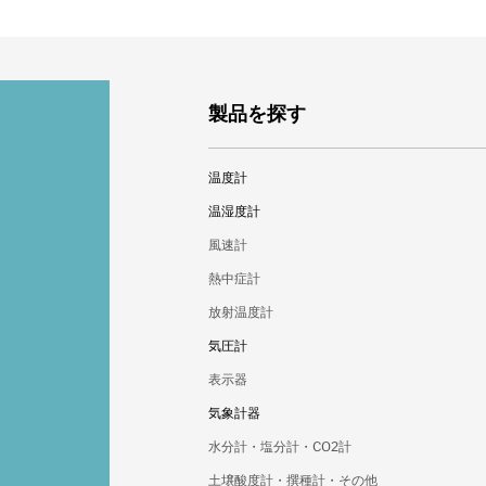
製品を探す
温度計
標準棒状温度計
温湿度計
棒状温度計
デジタル温湿度計
風速計
温度ロガー
温湿度ロガー
熱中症計
バイメタル式温度計
変換器
放射温度計
隔測式温度計
乾湿計
自記記録計（温度）
気圧計
自記記録計（温湿度）
デジタル温度計
アナログ温湿度計
自記記録計（気圧）
表示器
アナログ温度計
デジタル気圧計
気象計器
アナログ気圧計
雨量計
水分計・塩分計・CO2計
土壌酸度計・撰種計・その他