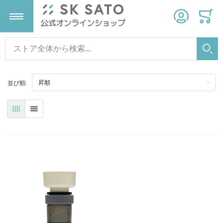
SK-660PHシリーズ用
(1)
検索
温度計
温湿度計
気象計器
タイマー
検索
並び順:
すべての商品
すべての商品
すべての商品
すべての商品
表
リスト
デジタル温度計
デジタル温湿度計
雨量計
タイマー
温度ロガー
温湿度ロガー
ストップウォッチ
アナログ温度計
変換器
砂時計