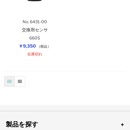
自記記録計（温度）
アナログ温湿度計
隔測式温度計（在庫規格品）
自記記録計（温湿度）
No. 6431-00
交換用センサ
660S
バイメタル式温度計（在庫規格品）
アスマン式通風乾湿計
￥9,350
（税込）
在庫切れ
棒状標準温度計
棒状温度計
表
リスト
製品を探す