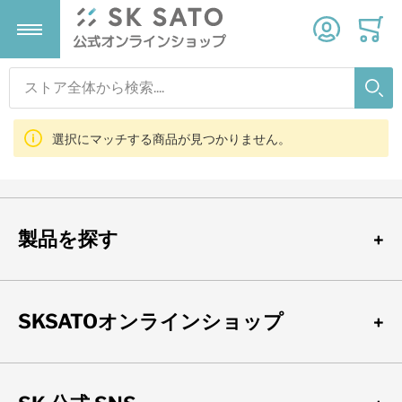
SK-M350R-TRH用
(0)
検索
温度計
温湿度計
気象計器
タイマー
検索
選択にマッチする商品が見つかりません。
すべての商品
すべての商品
すべての商品
すべての商品
デジタル温度計
デジタル温湿度計
雨量計
タイマー
製品を探す
温度ロガー
温湿度ロガー
ストップウォッチ
SKSATOオンラインショップ
アナログ温度計
変換器
砂時計