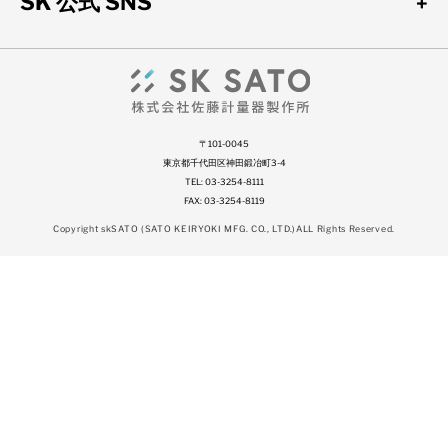
SK 公式 SNS
自記記録計（温度）
アナログ温湿度計
隔測式温度計（在庫規格品）
自記記録計（温湿度）
バイメタル式温度計（在庫規格品）
アスマン式通風乾湿計
〒101-0045
東京都千代田区神田鍛冶町3-4
TEL: 03-3254-8111
FAX: 03-3254-8119
棒状標準温度計
Copyright skSATO (SATO KEIRYOKI MFG. CO., LTD.)ALL Rights Reserved.
棒状温度計