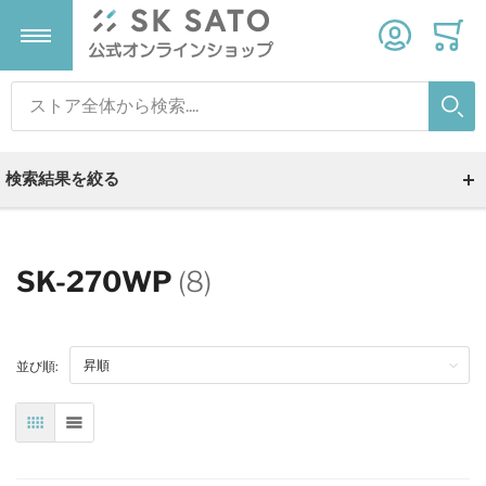
検索
温度計
温湿度計
気象計器
タイマー
検索
検索結果を絞る
すべての商品
すべての商品
すべての商品
すべての商品
デジタル温度計
デジタル温湿度計
雨量計
タイマー
SK-270WP
(8)
温度ロガー
温湿度ロガー
ストップウォッチ
並び順:
アナログ温度計
変換器
砂時計
表
リスト