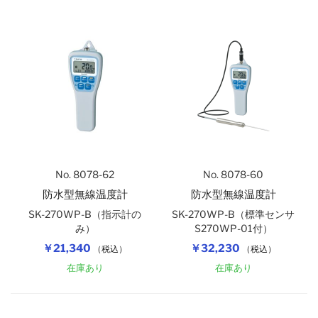
自記記録計（温度）
アナログ温湿度計
隔測式温度計（在庫規格品）
自記記録計（温湿度）
バイメタル式温度計（在庫規格品）
アスマン式通風乾湿計
棒状標準温度計
No. 8078-62
No. 8078-60
防水型無線温度計
防水型無線温度計
棒状温度計
SK-270WP-B（指示計の
SK-270WP-B（標準センサ
み）
S270WP-01付）
￥21,340
￥32,230
（税込）
（税込）
在庫あり
在庫あり