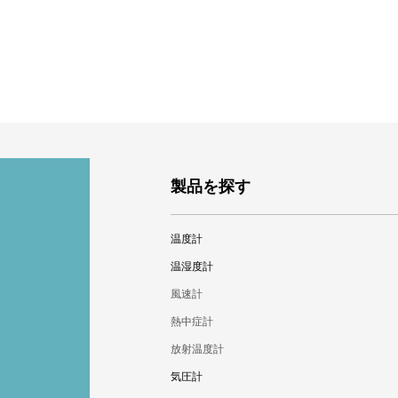
製品を探す
温度計
標準棒状温度計
温湿度計
棒状温度計
デジタル温湿度計
風速計
温度ロガー
温湿度ロガー
熱中症計
バイメタル式温度計
変換器
放射温度計
隔測式温度計
乾湿計
自記記録計（温度）
気圧計
自記記録計（温湿度）
デジタル温度計
アナログ温湿度計