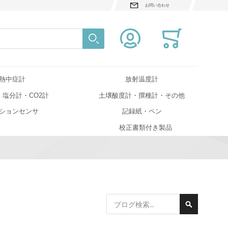
お問い合わせ
検索
Close search
熱中症計
放射温度計
・塩分計・CO2計
土壌酸度計・撰種計・その他
ションセンサ
記録紙・ペン
校正書類付き製品
検
検
索
索