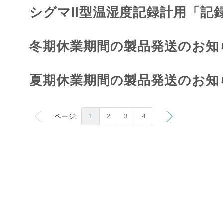
シグマⅡ型温湿度記録計用「記
冬期休業期間の製品発送のお知
夏期休業期間の製品発送のお知
ページ:
1
2
3
4
ページを読んでいます